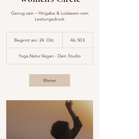
Genug sein – Hingabe & Loslassen vom
Leistungsdruck
Ab
50
Beginnt am: 24. Okt.
B
Ab 50 €
Euro
e
g
Yoga.Natur.Vegan - Dein Studio
i
n
n
t
Weiter
a
m
:
2
4
.
O
k
t
.