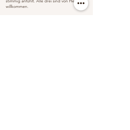
stimmig anfühlt. Alle drei sind von Herzen
willkommen.
Umbuchung & Kündigung
Keine Erstattung bzw. Stornierung möglich!
Die Buchung ist verbindlich.
Newsletter abonnieren
Vorname
E-Mail-Adresse