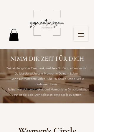
NIMM DIR ZEIT FÜR DICH
Zeit ist das größte Geschenk, welches Du Dir machen kannst.
Du bist der wichtigste Mensch in Deinem Leben.
Gönn Dir Momente voller Ruhe, in denen Deine Seele
aufatmen kann.
Spüre, wie sich Leichtigkeit und Harmonie in Dir ausbreiten.
Jetzt ist die Zeit, Dich selbst an erste Stelle zu setzen.
Women's Circle