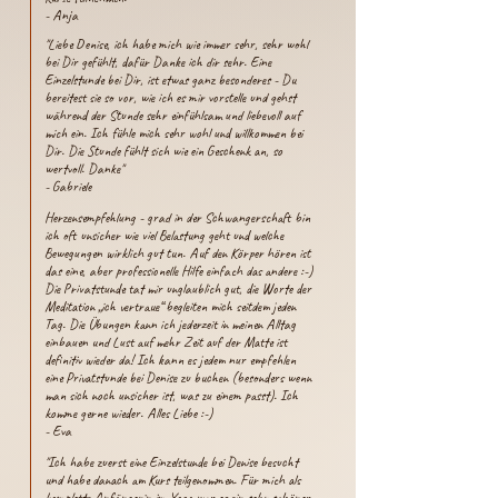
- Anja
"Liebe Denise, ich habe mich wie immer sehr, sehr wohl
bei Dir gefühlt, dafür Danke ich dir sehr. Eine
Einzelstunde bei Dir, ist etwas ganz besonderes - Du
bereitest sie so vor, wie ich es mir vorstelle und gehst
während der Stunde sehr einfühlsam und liebevoll auf
mich ein. Ich fühle mich sehr wohl und willkommen bei
Dir. Die Stunde fühlt sich wie ein Geschenk an, so
wertvoll. Danke"​
- Gabriele
Herzensempfehlung - grad in der Schwangerschaft bin
ich oft unsicher wie viel Belastung geht und welche
Bewegungen wirklich gut tun. Auf den Körper hören ist
das eine, aber professionelle Hilfe einfach das andere :-)
Die Privatstunde tat mir unglaublich gut, die Worte der
Meditation „ich vertraue“ begleiten mich seitdem jeden
Tag. Die Übungen kann ich jederzeit in meinen Alltag
einbauen und Lust auf mehr Zeit auf der Matte ist
definitiv wieder da! Ich kann es jedem nur empfehlen
eine Privatstunde bei Denise zu buchen (besonders wenn
man sich noch unsicher ist, was zu einem passt). Ich
komme gerne wieder. Alles Liebe :-)
- Eva
"Ich habe zuerst eine Einzelstunde bei Denise besucht
und habe danach am Kurs teilgenommen. Für mich als
komplette Anfängerin im Yoga war es ein sehr schöner