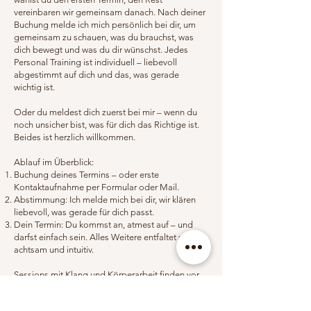
vereinbaren wir gemeinsam danach. Nach deiner
Buchung melde ich mich persönlich bei dir, um
gemeinsam zu schauen, was du brauchst, was
dich bewegt und was du dir wünschst. Jedes
Personal Training ist individuell – liebevoll
abgestimmt auf dich und das, was gerade
wichtig ist.
Oder du meldest dich zuerst bei mir – wenn du
noch unsicher bist, was für dich das Richtige ist.
Beides ist herzlich willkommen.
Ablauf im Überblick:
Buchung deines Termins – oder erste
Kontaktaufnahme per Formular oder Mail.
Abstimmung: Ich melde mich bei dir, wir klären
liebevoll, was gerade für dich passt.
Dein Termin: Du kommst an, atmest auf – und
darfst einfach sein. Alles Weitere entfaltet sich
achtsam und intuitiv.
Sessions mit Klang und Körperarbeit finden vor
Ort in Dillenburg im Studio statt.
Einzelne Yogasessions sind auch online möglich.