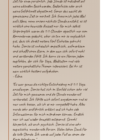
Zeit für einen persönlich. Jede Stunde ist individuell auf
meine aktuellen Beschwerden, Bedürfnisse oder auch
meine Gefühlswelt abgestimmt. Genau das macht die
gemeinsame Zeit so wertvoll. Ich freue mich jedes Mal
aufs Neue, wenn unsere nächste Stunde ansteht, es ist
wirklich eine bewusste Auszeit nur für mich selbst.
Ursprünglich waren die 1:1-Stunden eigentlich nur zum
Kennenlernen gedacht, aber sie tun mir so unglaublich
gut, dass ich direkt weitere fünf Einheiten gebucht
habe. Denise ist unheimlich empathisch, aufmerksam
und schafft einen Raum, in dem man sich sofort wohl
und verstanden fühlt. Ich kann sie von Herzen jedem
empfehlen, der sich für Yoga, Meditation und viele
weitere ganzheitliche Themen interessiert. Bei ihr ist
man wirklich bestens aufgehoben.​
- Edna
"Es war genau die richtige Entscheidung mit 1:1 Yoga
anzufangen. Denise hat sich im Vorfeld schon sehr viel
Zeit für mich genommen und die Stunde wundervoll
vorbereitet. Ich fühlte mich sofort angekommen und es
war noch besser, als ich es mir vorgestellt habe. Alles
wurde sehr ausführlich erklärt und ich habe viele
Informationen für mich mitnehmen können. Endlich
war ich mal wieder komplett entspannt. Sowohl
körperlich, als auch psychisch. Denise ist eine sehr
empatische, wundervolle Person. Vielen lieben Dank für
die tolle Stunde. Ich werde auf jeden Fall an einem der
Kurse teilnehmen."​