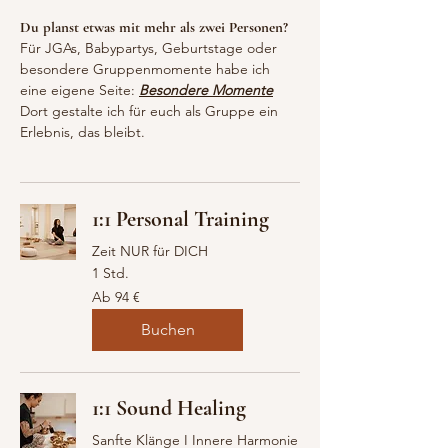
Du planst etwas mit mehr als zwei Personen?
Für JGAs, Babypartys, Geburtstage oder
besondere Gruppenmomente habe ich
eine eigene Seite:
Besondere Momente
Dort gestalte ich für euch als Gruppe ein
Erlebnis, das bleibt.
1:1 Personal Training
Zeit NUR für DICH
1 Std.
Ab
Ab 94 €
94
Euro
Buchen
1:1 Sound Healing
Sanfte Klänge I Innere Harmonie