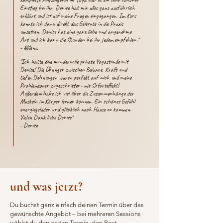
Einstieg bei ihr, Denise hat mir alles ganz ausführlich
erklärt und ist auf meine Fragen eingegangen. Im Kurs
konnte ich dann direkt das Gelernte in die Praxis
umsetzen. Denise hat eine ganz liebe und angenehme
Art und ich kann die Stunden bei ihr jedem empfehlen."​
- Milena
"Ich hatte eine wundervolle private Yogastunde mit
Denise! Die Übungen zwischen Balance, Kraft und
tiefen Dehnungen waren perfekt auf mich und meine
Problemzonen zugeschnitten- mit Soforteffekt!
Außerdem habe ich viel über die Zusammenhänge der
Muskeln im Körper lernen können. Ein schönes Gefühl
energiegeladen und glücklich nach Hause zu kommen.
Vielen Dank liebe Denise"
- Denise
und was jetzt?
Du buchst ganz einfach deinen Termin über das
gewünschte Angebot – bei mehreren Sessions
wählst du den ersten Termin, den Rest