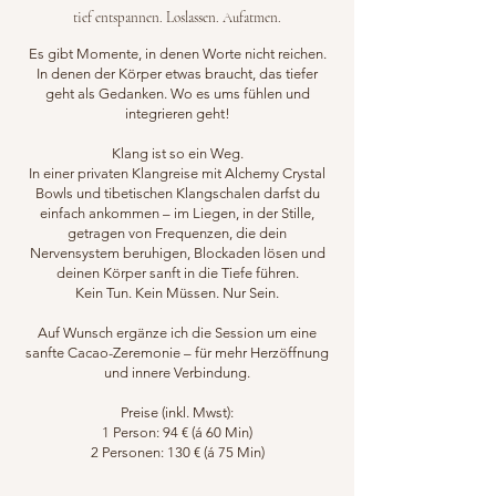
tief entspannen. Loslassen. Aufatmen.
Es gibt Momente, in denen Worte nicht reichen.
In denen der Körper etwas braucht, das tiefer
geht als Gedanken. Wo es ums fühlen und
integrieren geht!
Klang ist so ein Weg.
In einer privaten Klangreise mit Alchemy Crystal
Bowls und tibetischen Klangschalen darfst du
einfach ankommen – im Liegen, in der Stille,
getragen von Frequenzen, die dein
Nervensystem beruhigen, Blockaden lösen und
deinen Körper sanft in die Tiefe führen.
Kein Tun. Kein Müssen. Nur Sein.
Auf Wunsch ergänze ich die Session um eine
sanfte Cacao-Zeremonie – für mehr Herzöffnung
und innere Verbindung.
Preise (inkl. Mwst):
1 Person: 94 € (á 60 Min)
2 Personen: 130 € (á 75 Min)