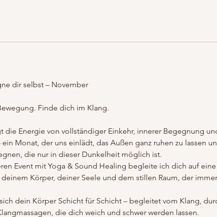
gne dir selbst – November
r Bewegung. Finde dich im Klang.
 die Energie von vollständiger Einkehr, innerer Begegnung und 
– ein Monat, der uns einlädt, das Außen ganz ruhen zu lassen un
gnen, die nur in dieser Dunkelheit möglich ist.
en Event mit Yoga & Sound Healing begleite ich dich auf eine
u deinem Körper, deiner Seele und dem stillen Raum, der immer i
sich dein Körper Schicht für Schicht – begleitet vom Klang, dur
langmassagen, die dich weich und schwer werden lassen.