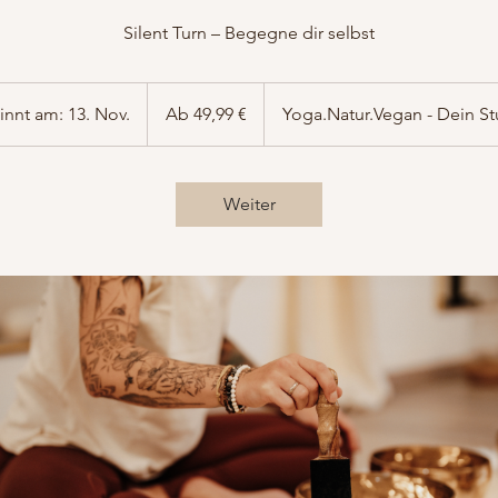
Silent Turn – Begegne dir selbst
Ab
49,99
nnt am: 13. Nov.
B
Ab 49,99 €
Yoga.Natur.Vegan - Dein St
Euro
e
g
i
Weiter
n
n
t
a
m
:
1
3
.
N
o