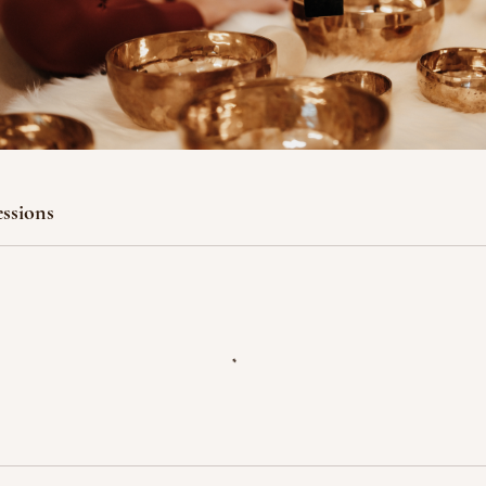
v
.
ssions