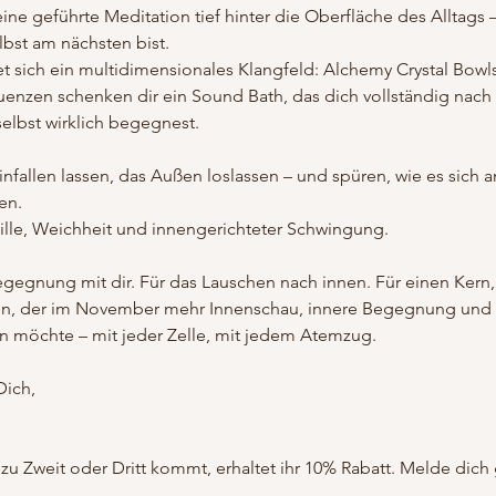
ine geführte Meditation tief hinter die Oberfläche des Alltags – 
lbst am nächsten bist.
t sich ein multidimensionales Klangfeld: Alchemy Crystal Bowls
enzen schenken dir ein Sound Bath, das dich vollständig nach 
selbst wirklich begegnest.
infallen lassen, das Außen loslassen – und spüren, wie es sich an
en.
tille, Weichheit und innengerichteter Schwingung.
egegnung mit dir. Für das Lauschen nach innen. Für einen Kern,
, der im November mehr Innenschau, innere Begegnung und tie
n möchte – mit jeder Zelle, mit jedem Atemzug.
Dich,
zu Zweit oder Dritt kommt, erhaltet ihr 10% Rabatt. Melde dich