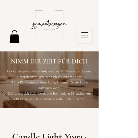
NIMM DIR ZEIT FÜR DICH
Zeit ist das größte Geschenk, welches Du Dir machen kannst.
Du bist der wichtigste Mensch in Deinem Leben.
Gönn Dir Momente voller Ruhe, in denen Deine Seele
aufatmen kann.
Spüre, wie sich Leichtigkeit und Harmonie in Dir ausbreiten.
Jetzt ist die Zeit, Dich selbst an erste Stelle zu setzen.
Candle Light Yoga ·