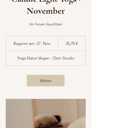
November
Im Innen leuchten
35,70
Euro
Beginnt am: 27. Nov.
B
35,70 €
e
g
Yoga.Natur.Vegan - Dein Studio
i
n
n
t
Weiter
a
m
:
2
7
.
N
o
v