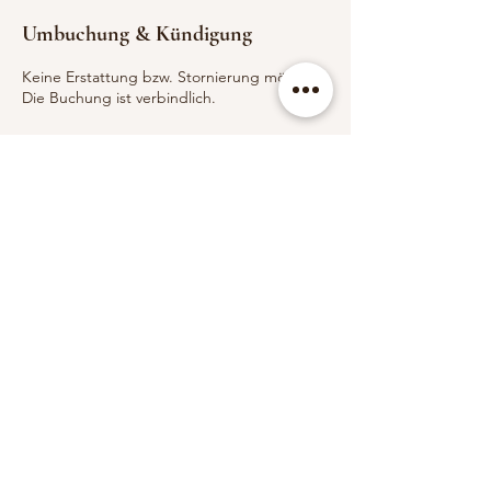
Umbuchung & Kündigung
Keine Erstattung bzw. Stornierung möglich!
Die Buchung ist verbindlich.
Newsletter abonnieren
Vorname
E-Mail-Adresse
Ich habe die Datenschutzerklärung zur
Kenntnis genommen.
Jetzt anmelden