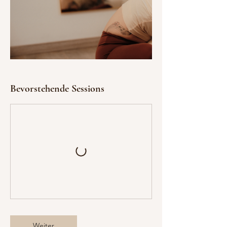
z
.
Bevorstehende Sessions
Weiter