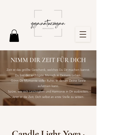
NIMM DIR ZEIT FÜR DICH
Zeit ist das größte Geschenk, welches Du Dir machen kannst.
Du bist der wichtigste Mensch in Deinem Leben.
Gönn Dir Momente voller Ruhe, in denen Deine Seele
aufatmen kann.
Spüre, wie sich Leichtigkeit und Harmonie in Dir ausbreiten.
Jetzt ist die Zeit, Dich selbst an erste Stelle zu setzen.
Candle Light Yoga ·