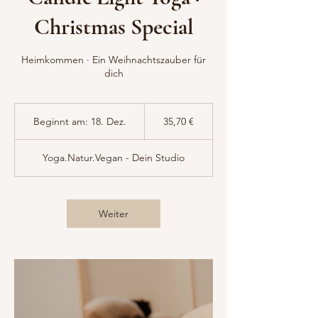
Christmas Special
Heimkommen · Ein Weihnachtszauber für
dich
35,70
Euro
Beginnt am: 18. Dez.
B
35,70 €
e
g
Yoga.Natur.Vegan - Dein Studio
i
n
n
t
Weiter
a
m
:
1
8
.
D
e