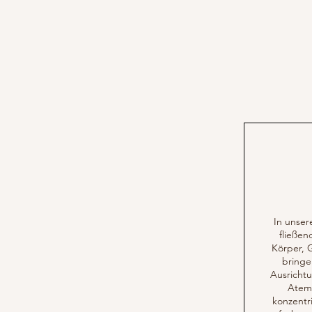
In unser
fließe
Körper, 
bringe
Ausricht
Atem 
konzentri