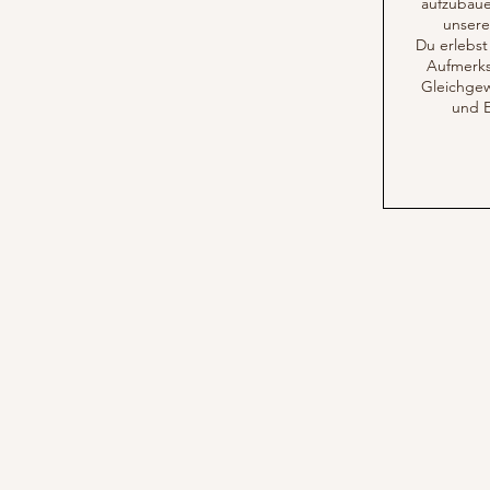
aufzubaue
unsere
Du erlebst
Aufmerksa
Gleichge
und E