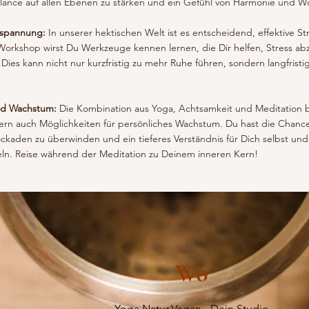
ance auf allen Ebenen zu stärken und ein Gefühl von Harmonie und Wo
tspannung:
In unserer hektischen Welt ist es entscheidend, effektive S
Workshop wirst Du Werkzeuge kennen lernen, die Dir helfen, Stress ab
ies kann nicht nur kurzfristig zu mehr Ruhe führen, sondern langfristig
und Wachstum:
Die Kombination aus Yoga, Achtsamkeit und Meditation bi
ern auch Möglichkeiten für persönliches Wachstum. Du hast die Chance
ckaden zu überwinden und ein tieferes Verständnis für Dich selbst un
ln. Reise während der Meditation zu Deinem inneren Kern!
Wo
Yoga.Natur.Vegan - Dein Studio