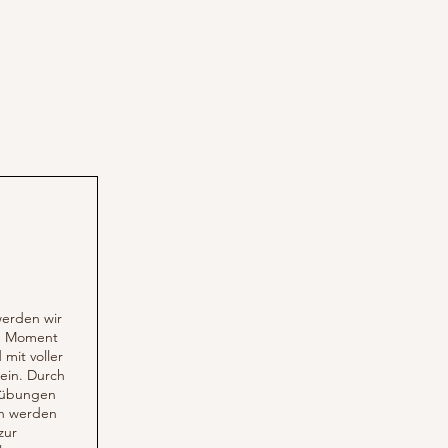
erden wir
n Moment
mit voller
ein. Durch
mübungen
n werden
zur