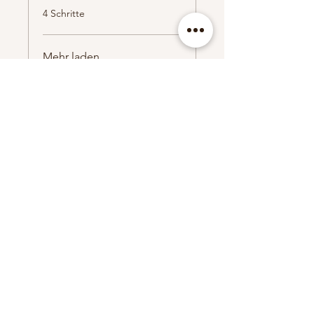
.
4 Schritte
Mehr laden
Preis
99,00 €
Teilnehmen