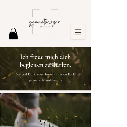
Ich freue mich dich
begleiten zu dürfen.
Solltest Du Fragen haben - melde Dich
gerne jederzeit bei mir.