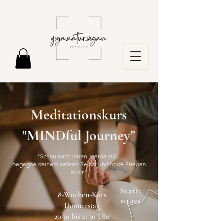
Meditationskurs
"MINDful Journey"
"Schau nach innen, werde still –
begegne deinem wahren Selbst und finde Frieden
in dir."
Start:
8-Wochen-Kurs
03.09
Donnerstag
.
20.30 bis 21.30 Uhr