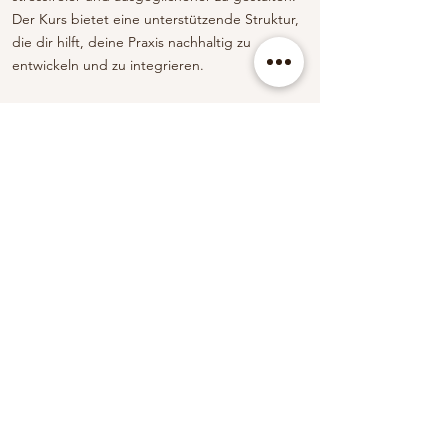
Der Kurs bietet eine unterstützende Struktur,
die dir hilft, deine Praxis nachhaltig zu
entwickeln und zu integrieren.
Dieser Kurs war eine echte Bereicherung für mich,
Denise erklärt alles soo gut und jede einzelne Stunde
ist ein Geschenk für mich gewesen. Ich bin sehr
dankbar für diese Erfahrung und möchte sie auf
keinen Fall missen. Danke vielmals Denise
Manuela