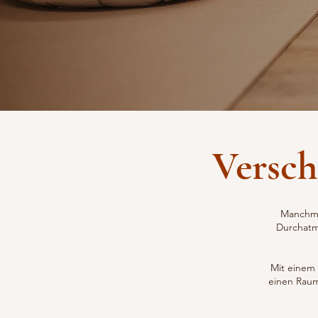
Versch
Manchma
Durchatm
Mit einem 
einen Raum