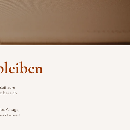
bleiben
Zeit zum
 bei sich
es Alltags,
irkt – weit